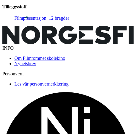
Tilleggsstoff
Filmpresentasjon: 12 bragder
INFO
Om Filmrommet skolekino
Nyhetsbrev
Personvern
Les vår personvernerklæring