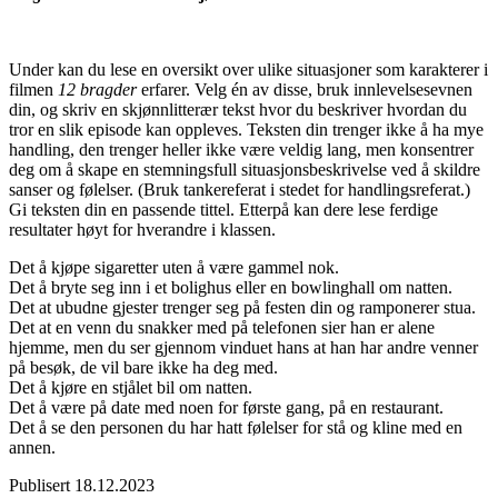
Under kan du lese en oversikt over ulike situasjoner som karakterer i
filmen
12 bragder
erfarer. Velg én av disse, bruk innlevelsesevnen
din, og skriv en skjønnlitterær tekst hvor du beskriver hvordan du
tror en slik episode kan oppleves. Teksten din trenger ikke å ha mye
handling, den trenger heller ikke være veldig lang, men konsentrer
deg om å skape en stemningsfull situasjonsbeskrivelse ved å skildre
sanser og følelser. (Bruk tankereferat i stedet for handlingsreferat.)
Gi teksten din en passende tittel. Etterpå kan dere lese ferdige
resultater høyt for hverandre i klassen.
Det å kjøpe sigaretter uten å være gammel nok.
Det å bryte seg inn i et bolighus eller en bowlinghall om natten.
Det at ubudne gjester trenger seg på festen din og ramponerer stua.
Det at en venn du snakker med på telefonen sier han er alene
hjemme, men du ser gjennom vinduet hans at han har andre venner
på besøk, de vil bare ikke ha deg med.
Det å kjøre en stjålet bil om natten.
Det å være på date med noen for første gang, på en restaurant.
Det å se den personen du har hatt følelser for stå og kline med en
annen.
Publisert
18.12.2023