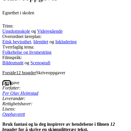
Egnethet i skolen
Trinn:
Ungdomsskole
og
Videregående
Overordnet læreplan:
Etisk bevissthet,
Identitet
og
Inkludering
Tverrfaglig tema:
Folkehelse og livsmestring
Filmspråk:
Bildeutsnitt
og
Scenografi
Forside
12 bragder
Skriveoppgaver
Oppgave
Forfatter:
Per Olav Heimstad
Leverandør:
Rettighetshaver:
Lisens:
Opphavsrett
Bruk fantasi og la deg inspirere av hendelsene i filmen
12
bragder
for å skrive en skjønnlitterær tekst.