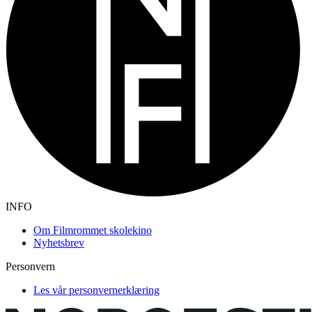
INFO
Om Filmrommet skolekino
Nyhetsbrev
Personvern
Les vår personvernerklæring