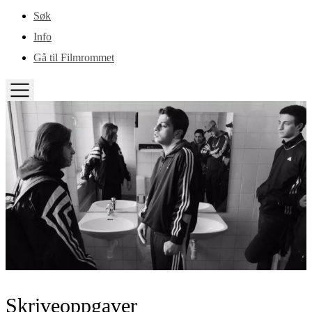
Gå til hovedinnhold
Søk
Info
Gå til Filmrommet
TOGGLE
MENU
Skriveoppgaver