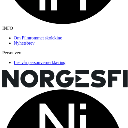
INFO
Om Filmrommet skolekino
Nyhetsbrev
Personvern
Les vår personvernerklæring