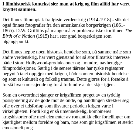
I filmhistorisk kontekst sier man at krig og film alltid har vært
knyttet sammen.
Det finnes filmopptak fra første verdenskrig (1914-1918) - slik det
også finnes fotografier fra den amerikanske borgerkrigen (1861-
1865). D.W. Griffiths på mange måter problematiske storfilmen
The
Birth of a Nation
(1915) har i stor grad borgerkrigen som
utgangspunkt.
Det finnes neppe noen historisk hendelse som, på samme måte som
andre verdenskrig, har vært gjenstand for så stor filmatisk interesse -
både i store Hollywood-produksjoner og i mindre, uavhengige
filmproduksjoner. Særlig i de senere tiårene har tyske regissører
begynt å ta et oppgjør med krigen, både som en historisk hendelse
og som et kulturelt og folkelig traume. Dette gjøres for å forsøke å
forstå hva som skjedde og for å forhindre at det skjer igjen.
Som en overordnet sjanger er krigsfilmen preget av en tydelig
posisjonering av de gode mot de onde, og handlingen strekker seg
ofte over et tidsforløp som tilsvarer perioden krigen varte i
virkeligheten. Fordi krig er så umenneskelig, kombineres
krigshistorier ofte med elementer av romantikk eller fortellinger om
kjærlighet mellom foreldre og barn, noe som gir krigsfilmen et sterkt
emosjonelt preg.