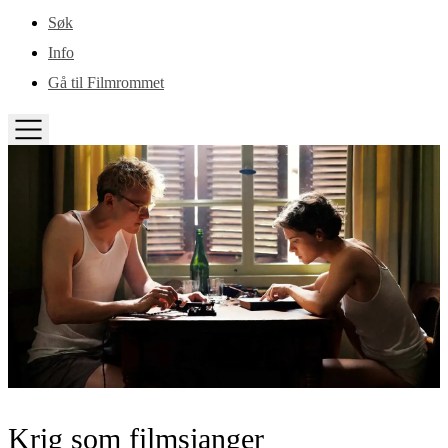
Gå til hovedinnhold
Søk
Info
Gå til Filmrommet
TOGGLE
MENU
Krig som filmsjanger