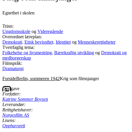
Egnethet i skolen
Trinn:
Ungdomsskole
og
Videregående
Overordnet læreplan:
Demokrati,
Etisk bevissthet,
Identitet
og
Menneskerettigheter
Tverrfaglig tema:
Folkehelse og livsmestring,
Bærekraftig utvikling
og
Demokrati og
medborgerskap
Filmspråk:
Dramaturgi
Forside
Berlin, sommeren 1942
Krig som filmsjanger
Oppgave
Forfatter:
Katrine Sommer Boysen
Leverandør:
Rettighetshaver:
Norgesfilm AS
Lisens:
Opphavsrett