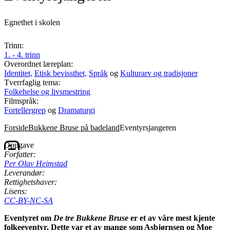
Egnethet i skolen
Trinn:
1. - 4. trinn
Overordnet læreplan:
Identitet,
Etisk bevissthet,
Språk
og
Kulturarv og tradisjoner
Tverrfaglig tema:
Folkehelse og livsmestring
Filmspråk:
Fortellergrep
og
Dramaturgi
Forside
Bukkene Bruse på badeland
Eventyrsjangeren
Oppgave
Forfatter:
Per Olav Heimstad
Leverandør:
Rettighetshaver:
Lisens:
CC-BY-NC-SA
Eventyret om
De tre Bukkene Bruse
er et av våre mest kjente
folkeeventyr. Dette var et av mange som Asbjørnsen og Moe