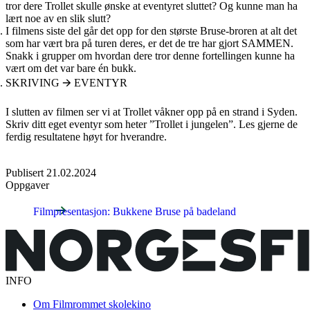
tror dere Trollet skulle ønske at eventyret sluttet? Og kunne man ha
lært noe av en slik slutt?
I filmens siste del går det opp for den største Bruse-broren at alt det
som har vært bra på turen deres, er det de tre har gjort SAMMEN.
Snakk i grupper om hvordan dere tror denne fortellingen kunne ha
vært om det var bare én bukk.
SKRIVING 🡪 EVENTYR
I slutten av filmen ser vi at Trollet våkner opp på en strand i Syden.
Skriv ditt eget eventyr som heter ”Trollet i jungelen”. Les gjerne de
ferdig resultatene høyt for hverandre.
Publisert
21.02.2024
Oppgaver
Filmpresentasjon: Bukkene Bruse på badeland
INFO
Om Filmrommet skolekino