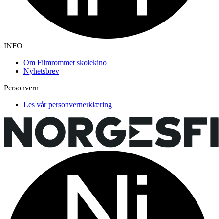
INFO
Om Filmrommet skolekino
Nyhetsbrev
Personvern
Les vår personvernerklæring