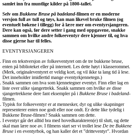
samlet inn fra muntlige kilder på 1800-tallet.
Selv om
Bukkene Bruse på badeland
-filmen er en moderne
versjon full av tull og tøys, kan man likevel bruke filmen (og
eventuelt bøkene i tillegg) for å lære mer om eventyrsjangeren.
Dere kan også, før dere setter i gang med oppgavene, snakke
sammen om hvilke andre folkeeventyr dere kjenner til, og hva
disse gjerne har til felles.
EVENTYRSJANGEREN
Finn en tekstversjon av folkeeventyret om de tre bukkene bruse,
enten på biblioteket eller på internett. Les dette høyt i klasserommet.
(Merk, originaleventyret er veldig kort, og vil ikke ta lang tid å lese.
Det inneholder imidlertid mange eventyrkjennetegn.)
Snakk sammen om hva som kjennetegner eventyr. Finn eller lag en
liste over ulike sjangertrekk. Snakk sammen om hvilke av disse
sjangertrekkene dere fant eksempler på i
Bukkene Bruse i badeland
-
filmen.
Typisk for folkeeventyr er at mennesker, dyr og ulike skapninger
representerer enten noe godt eller noe ondt. Er dette like tydelig i
Bukkene Bruse-filmen? Snakk sammen om dette.
I eventyr går det alltid bra med hovedkarakteren(e) til slutt, og dette
skal man lære noe av. I filmens start ser vi trollet lese
De tre Bukkene
Bruse
i en eventyrbok, og han kaller det et ”dritteventyr”. Hvordan