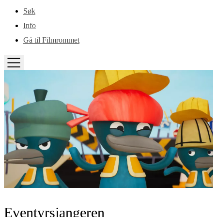
Gå til hovedinnhold
Søk
Info
Gå til Filmrommet
TOGGLE
MENU
Eventyrsjangeren