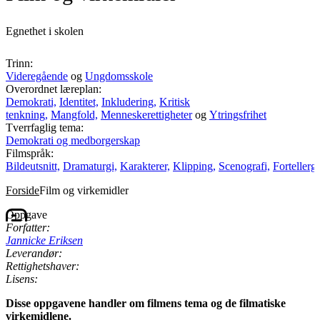
Egnethet i skolen
Trinn:
Videregående
og
Ungdomsskole
Overordnet læreplan:
Demokrati,
Identitet,
Inkludering,
Kritisk
tenkning,
Mangfold,
Menneskerettigheter
og
Ytringsfrihet
Tverrfaglig tema:
Demokrati og medborgerskap
Filmspråk:
Bildeutsnitt,
Dramaturgi,
Karakterer,
Klipping,
Scenografi,
Fortellerg
Forside
Film og virkemidler
Oppgave
Forfatter:
Jannicke Eriksen
Leverandør:
Rettighetshaver:
Lisens:
Disse oppgavene handler om filmens tema og de filmatiske
virkemidlene.