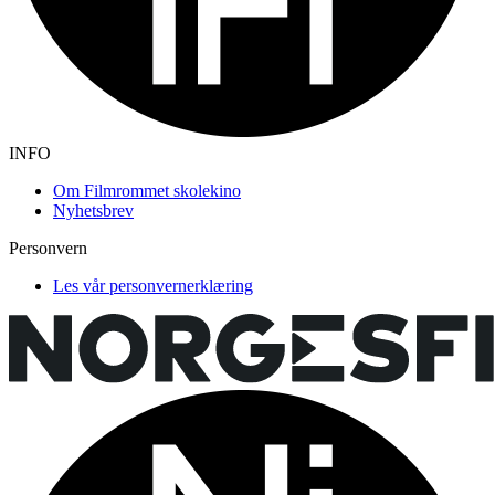
INFO
Om Filmrommet skolekino
Nyhetsbrev
Personvern
Les vår personvernerklæring