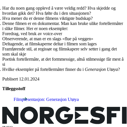
Har du noen gang opplevd å være veldig redd? Hva skjedde og
hvordan gikk det? Hva følte du i den situasjonen?
Hva mener du er denne filmens viktigste budskap?
Denne filmen er en dokumentar. Man kan bruke ulike fortellermåter
i slike filmer. Her er noen eksempler:
Foredrag, ved bruk av voice-over
Observerende, at man er en slags «flue på veggen»
Deltagende, at filmskaperne deltar i filmen som lages
Framførende stil, at regissør og filmskapere selv setter i gang det
som skal skje
Poetisk fortellermåte, at det formmessige, altså stilmessige får mest å
si
Hvilke eksempler på fortellermåter finner du i
Generasjon Utøya
?
Publisert
12.01.2024
Tilleggsstoff
Filmpresentasjon: Generasjon Utøya