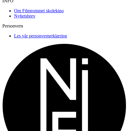
INFO
Om Filmrommet skolekino
Nyhetsbrev
Personvern
Les vår personvernerklæring