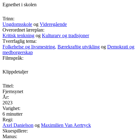
Egnethet i skolen
Trinn:
Ungdomsskole
og
Videregående
Overordnet læreplan:
Kritisk tenkning
og
Kulturarv og tradisjoner
Tverrfaglig tema:
Folkehelse og livsmestring,
Bærekraftig utvikling
og
Demokrati og
medborgerskap
Filmspråk:
Klippdetaljer
Tittel:
Fjernsynet
År:
2023
Varighet:
6 minutter
Regi:
Axel Danielson
og
Maximilien Van Aertryck
Skuespillere:
Manus: