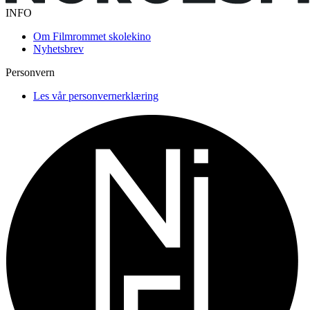
INFO
Om Filmrommet skolekino
Nyhetsbrev
Personvern
Les vår personvernerklæring