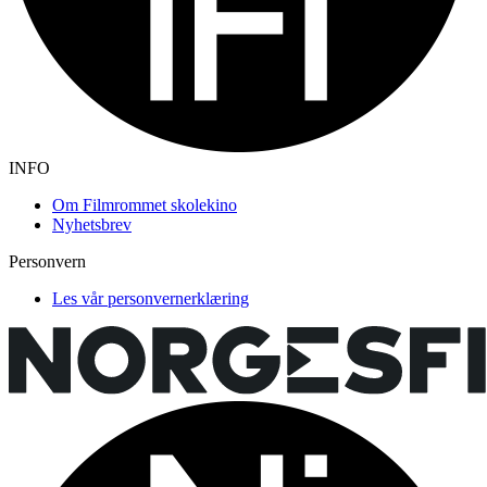
INFO
Om Filmrommet skolekino
Nyhetsbrev
Personvern
Les vår personvernerklæring