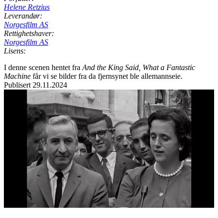
Helene Retzius
Leverandør:
Norgesfilm AS
Rettighetshaver:
Norgesfilm AS
Lisens:
I denne scenen hentet fra
And the King Said, What a Fantastic
Machine
får vi se bilder fra da fjernsynet ble allemannseie.
Publisert
29.11.2024