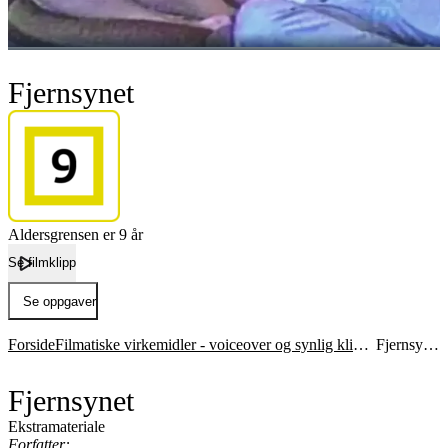
Fjernsynet
Aldersgrensen er 9 år
Se filmklipp
Se oppgaver
Forside
Filmatiske virkemidler - voiceover og synlig klipping
Fjernsynet
Fjernsynet
Ekstramateriale
Forfatter: