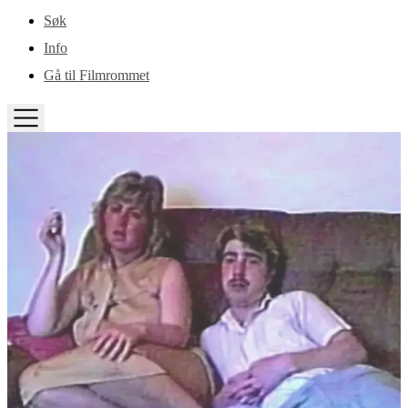
Gå til hovedinnhold
Søk
Info
Gå til Filmrommet
TOGGLE
MENU