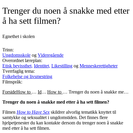
Trenger du noen å snakke med etter
å ha sett filmen?
Egnethet i skolen
Trinn:
Ungdomsskole
og
Videregående
Overordnet læreplan:
Etisk bevissthet,
Identitet,
Likestilling
og
Menneskerettigheter
Tverrfaglig tema:
Folkehelse og livsmestring
Filmspråk:
Forside
How to Have Sex
Identitet
How to Have Sex
Trenger du noen å snakke med etter å ha sett filmen?
Trenger du noen å snakke med etter å ha sett filmen?
Filmen
How to Have Sex
skildrer alvorlig tematikk knyttet til
samtykke og seksualitet i ungdomstiden. Det finnes flere
hjelpetjenester du kan kontakte dersom du trenger noen å snakke
med etter å ha sett filmen.