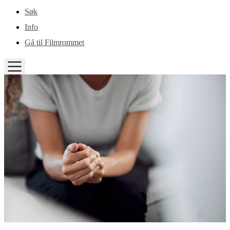
Gå til hovedinnhold
Søk
Info
Gå til Filmrommet
TOGGLE
MENU