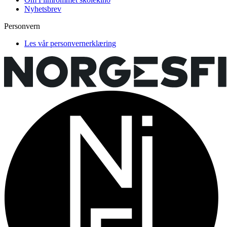
Nyhetsbrev
Personvern
Les vår personvernerklæring