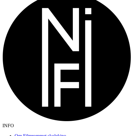
INFO
Om Filmrommet skolekino