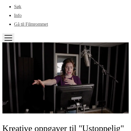
Gå til hovedinnhold
Søk
Info
Gå til Filmrommet
TOGGLE
MENU
Kreative oppgaver til "Ustoppelig"