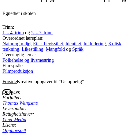
Egnethet i skolen
Trinn:
1. - 4. trinn
og
5. - 7. trinn
Overordnet læreplan:
Natur og miljø,
Etisk bevissthet,
Identitet,
Inkludering,
Kritisk
tenkning,
Likestilling,
Mangfold
og
Språk
Tverrfaglig tema:
Folkehelse og livsmestring
Filmspråk:
Filmproduksjon
Forside
Kreative oppgaver til "Ustoppelig"
Oppgave
Forfatter:
Thomas Wangsmo
Leverandør:
Rettighetshaver:
Ymer Media
Lisens:
Opphavsrett