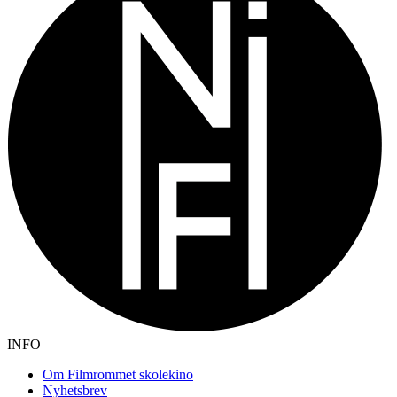
INFO
Om Filmrommet skolekino
Nyhetsbrev