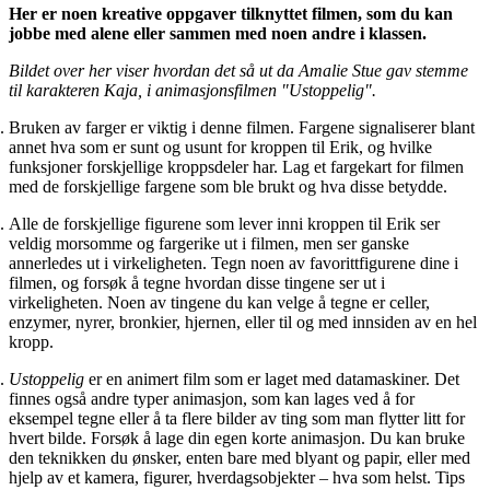
Her er noen kreative oppgaver tilknyttet filmen, som du kan
jobbe med alene eller sammen med noen andre i klassen.
Bildet over her viser hvordan det så ut da Amalie Stue gav stemme
til karakteren Kaja, i animasjonsfilmen "Ustoppelig".
Bruken av farger er viktig i denne filmen. Fargene signaliserer blant
annet hva som er sunt og usunt for kroppen til Erik, og hvilke
funksjoner forskjellige kroppsdeler har. Lag et fargekart for filmen
med de forskjellige fargene som ble brukt og hva disse betydde.
Alle de forskjellige figurene som lever inni kroppen til Erik ser
veldig morsomme og fargerike ut i filmen, men ser ganske
annerledes ut i virkeligheten. Tegn noen av favorittfigurene dine i
filmen, og forsøk å tegne hvordan disse tingene ser ut i
virkeligheten. Noen av tingene du kan velge å tegne er celler,
enzymer, nyrer, bronkier, hjernen, eller til og med innsiden av en hel
kropp.
Ustoppelig
er en animert film som er laget med datamaskiner. Det
finnes også andre typer animasjon, som kan lages ved å for
eksempel tegne eller å ta flere bilder av ting som man flytter litt for
hvert bilde. Forsøk å lage din egen korte animasjon. Du kan bruke
den teknikken du ønsker, enten bare med blyant og papir, eller med
hjelp av et kamera, figurer, hverdagsobjekter – hva som helst. Tips