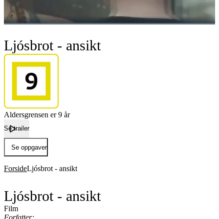
Ljósbrot - ansikt
Aldersgrensen er 9 år
Se trailer
Se oppgaver
Forside
Ljósbrot - ansikt
Ljósbrot - ansikt
Film
Forfatter: