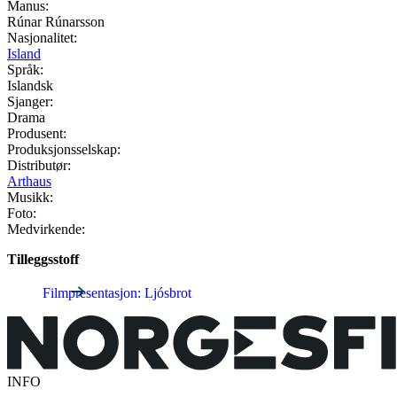
Manus:
Rúnar Rúnarsson
Nasjonalitet:
Island
Språk:
Islandsk
Sjanger:
Drama
Produsent:
Produksjonsselskap:
Distributør:
Arthaus
Musikk:
Foto:
Medvirkende:
Tilleggsstoff
Filmpresentasjon: Ljósbrot
INFO