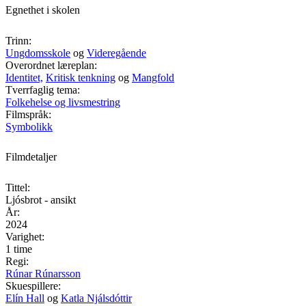
Egnethet i skolen
Trinn:
Ungdomsskole
og
Videregående
Overordnet læreplan:
Identitet,
Kritisk tenkning
og
Mangfold
Tverrfaglig tema:
Folkehelse og livsmestring
Filmspråk:
Symbolikk
Filmdetaljer
Tittel:
Ljósbrot - ansikt
År:
2024
Varighet:
1 time
Regi:
Rúnar Rúnarsson
Skuespillere:
Elín Hall
og
Katla Njálsdóttir