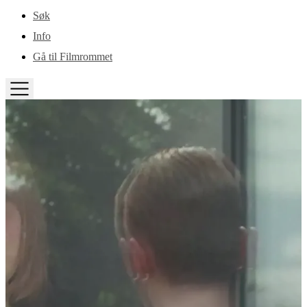
Gå til hovedinnhold
Søk
Info
Gå til Filmrommet
TOGGLE
MENU