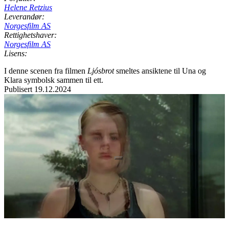
Helene Retzius
Leverandør:
Norgesfilm AS
Rettighetshaver:
Norgesfilm AS
Lisens:
I denne scenen fra filmen
Ljósbrot
smeltes ansiktene til Una og
Klara symbolsk sammen til ett.
Publisert
19.12.2024