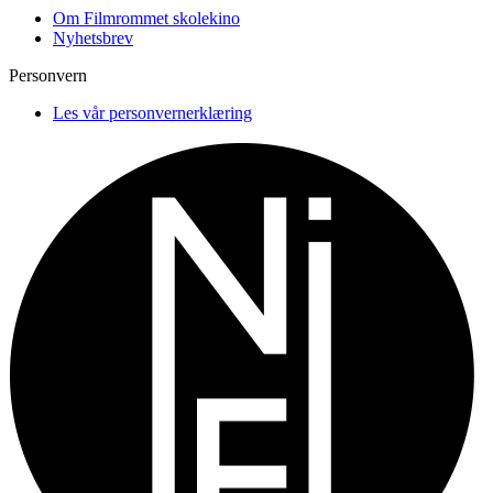
Om Filmrommet skolekino
Nyhetsbrev
Personvern
Les vår personvernerklæring