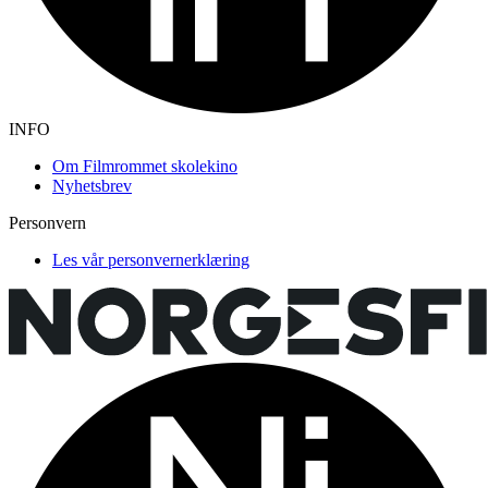
INFO
Om Filmrommet skolekino
Nyhetsbrev
Personvern
Les vår personvernerklæring