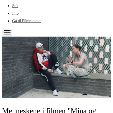
Gå til hovedinnhold
Søk
Info
Gå til Filmrommet
TOGGLE
MENU
Menneskene i filmen "Mina og