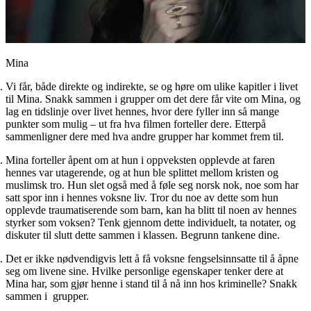
Mina
Vi får, både direkte og indirekte, se og høre om ulike kapitler i livet
til Mina. Snakk sammen i grupper om det dere får vite om Mina, og
lag en tidslinje over livet hennes, hvor dere fyller inn så mange
punkter som mulig – ut fra hva filmen forteller dere. Etterpå
sammenligner dere med hva andre grupper har kommet frem til.
Mina forteller åpent om at hun i oppveksten opplevde at faren
hennes var utagerende, og at hun ble splittet mellom kristen og
muslimsk tro. Hun slet også med å føle seg norsk nok, noe som har
satt spor inn i hennes voksne liv. Tror du noe av dette som hun
opplevde traumatiserende som barn, kan ha blitt til noen av hennes
styrker som voksen? Tenk gjennom dette individuelt, ta notater, og
diskuter til slutt dette sammen i klassen. Begrunn tankene dine.
Det er ikke nødvendigvis lett å få voksne fengselsinnsatte til å åpne
seg om livene sine. Hvilke personlige egenskaper tenker dere at
Mina har, som gjør henne i stand til å nå inn hos kriminelle? Snakk
sammen i grupper.