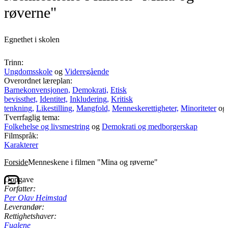
røverne"
Egnethet i skolen
Trinn:
Ungdomsskole
og
Videregående
Overordnet læreplan:
Barnekonvensjonen,
Demokrati,
Etisk
bevissthet,
Identitet,
Inkludering,
Kritisk
tenkning,
Likestilling,
Mangfold,
Menneskerettigheter,
Minoriteter
o
Tverrfaglig tema:
Folkehelse og livsmestring
og
Demokrati og medborgerskap
Filmspråk:
Karakterer
Forside
Menneskene i filmen "Mina og røverne"
Oppgave
Forfatter:
Per Olav Heimstad
Leverandør:
Rettighetshaver:
Fuglene