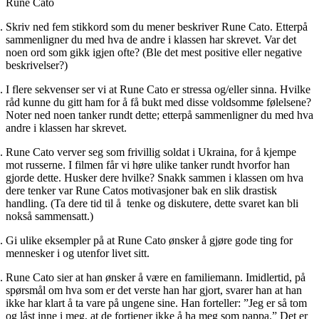
Rune Cato
Skriv ned fem stikkord som du mener beskriver Rune Cato. Etterpå
sammenligner du med hva de andre i klassen har skrevet. Var det
noen ord som gikk igjen ofte? (Ble det mest positive eller negative
beskrivelser?)
I flere sekvenser ser vi at Rune Cato er stressa og/eller sinna. Hvilke
råd kunne du gitt ham for å få bukt med disse voldsomme følelsene?
Noter ned noen tanker rundt dette; etterpå sammenligner du med hva
andre i klassen har skrevet.
Rune Cato verver seg som frivillig soldat i Ukraina, for å kjempe
mot russerne. I filmen får vi høre ulike tanker rundt hvorfor han
gjorde dette. Husker dere hvilke? Snakk sammen i klassen om hva
dere tenker var Rune Catos motivasjoner bak en slik drastisk
handling. (Ta dere tid til å tenke og diskutere, dette svaret kan bli
nokså sammensatt.)
Gi ulike eksempler på at Rune Cato ønsker å gjøre gode ting for
mennesker i og utenfor livet sitt.
Rune Cato sier at han ønsker å være en familiemann. Imidlertid, på
spørsmål om hva som er det verste han har gjort, svarer han at han
ikke har klart å ta vare på ungene sine. Han forteller: ”Jeg er så tom
og låst inne i meg, at de fortjener ikke å ha meg som pappa.” Det er