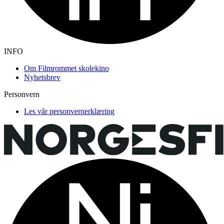
INFO
Om Filmrommet skolekino
Nyhetsbrev
Personvern
Les vår personvernerklæring