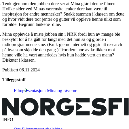
Tenk gjennom den jobben dere ser at Mina gjør i denne filmen.
Hvilke sider ved Minas væremåte tenker dere kan være til
inspirasjon for andre mennesker? Snakk sammen i klassen om dette,
og hvor vidt dere tror jenter og gutter vil oppleve henne ulikt som
forbilde. Begrunn tankene dine.
Mina opplevde å miste jobben sin i NRK fordi hun av mange ble
beskyldt for å ha gått for langt med det hun sa og gjorde i
radioprogrammene sine. (Bruk gjerne internett og gjør litt research
på hva som skjedde den gang.) Tror dere noe av kritikken mot
henne ville ha vært annerledes hvis hun hadde vært en mann?
Diskuter i klassen.
Publisert
06.11.2024
Tilleggsstoff
Filmpresentasjon: Mina og røverne
INFO