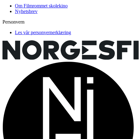
Om Filmrommet skolekino
Nyhetsbrev
Personvern
Les vår personvernerklæring