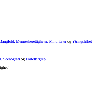
Mangfold,
Menneskerettigheter,
Minoriteter
og
Ytringsfrihet
g,
Scenografi
og
Fortellergrep
lighet"