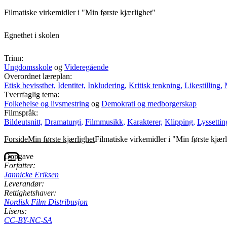
Filmatiske virkemidler i "Min første kjærlighet"
Egnethet i skolen
Trinn:
Ungdomsskole
og
Videregående
Overordnet læreplan:
Etisk bevissthet,
Identitet,
Inkludering,
Kritisk tenkning,
Likestilling,
Tverrfaglig tema:
Folkehelse og livsmestring
og
Demokrati og medborgerskap
Filmspråk:
Bildeutsnitt,
Dramaturgi,
Filmmusikk,
Karakterer,
Klipping,
Lyssettin
Forside
Min første kjærlighet
Filmatiske virkemidler i "Min første kjær
Oppgave
Forfatter:
Jannicke Eriksen
Leverandør:
Rettighetshaver:
Nordisk Film Distribusjon
Lisens:
CC-BY-NC-SA