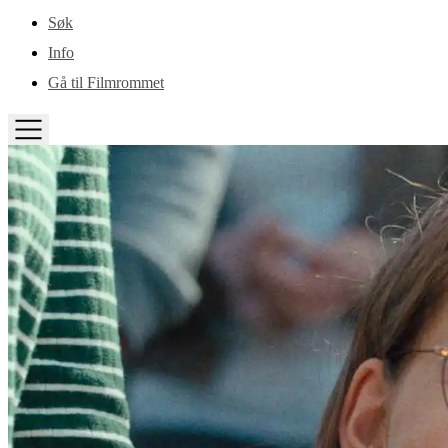
Gå til hovedinnhold
Søk
Info
Gå til Filmrommet
TOGGLE
MENU