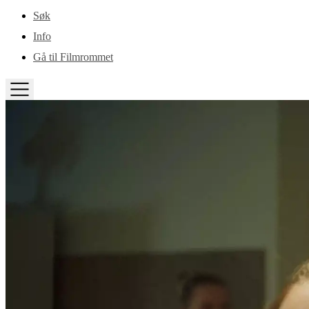
Gå til hovedinnhold
Søk
Info
Gå til Filmrommet
TOGGLE
MENU