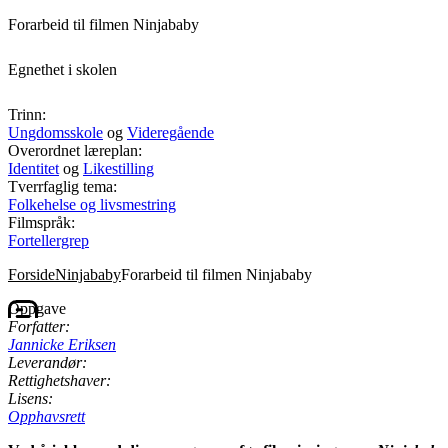
Forarbeid til filmen Ninjababy
Egnethet i skolen
Trinn:
Ungdomsskole
og
Videregående
Overordnet læreplan:
Identitet
og
Likestilling
Tverrfaglig tema:
Folkehelse og livsmestring
Filmspråk:
Fortellergrep
Forside
Ninjababy
Forarbeid til filmen Ninjababy
Oppgave
Forfatter:
Jannicke Eriksen
Leverandør:
Rettighetshaver:
Lisens:
Opphavsrett