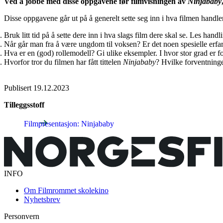
Ved å jobbe med disse oppgavene før filmvisningen av
Ninjababy
Disse oppgavene går ut på å generelt sette seg inn i hva filmen handler o
Bruk litt tid på å sette dere inn i hva slags film dere skal se. Les ha
Når går man fra å være ungdom til voksen? Er det noen spesielle erf
Hva er en (god) rollemodell? Gi ulike eksempler. I hvor stor grad er 
Hvorfor tror du filmen har fått tittelen
Ninjababy
? Hvilke forventninger
Publisert
19.12.2023
Tilleggsstoff
Filmpresentasjon: Ninjababy
INFO
Om Filmrommet skolekino
Nyhetsbrev
Personvern