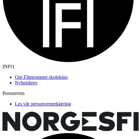
INFO
Om Filmrommet skolekino
Nyhetsbrev
Personvern
Les vår personvernerklæring