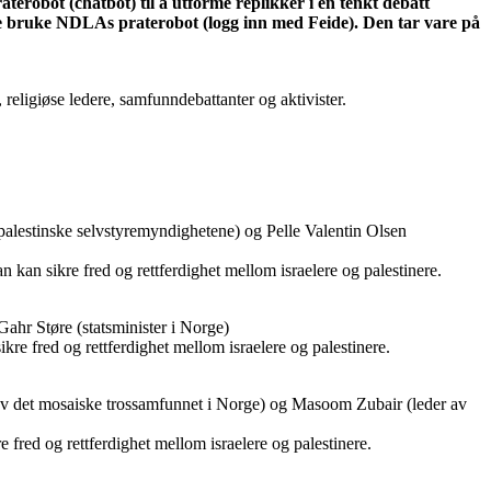
aterobot (chatbot) til å utforme replikker i en tenkt debatt
ere bruke NDLAs praterobot (logg inn med Feide). Den tar vare på
 religiøse ledere, samfunndebattanter og aktivister.
palestinske selvstyremyndighetene) og Pelle Valentin Olsen
n sikre fred og rettferdighet mellom israelere og palestinere.
ahr Støre (statsminister i Norge)
 fred og rettferdighet mellom israelere og palestinere.
 av det mosaiske trossamfunnet i Norge) og Masoom Zubair (leder av
ed og rettferdighet mellom israelere og palestinere.