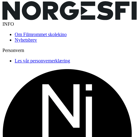
INFO
Om Filmrommet skolekino
Nyhetsbrev
Personvern
Les vår personvernerklæring