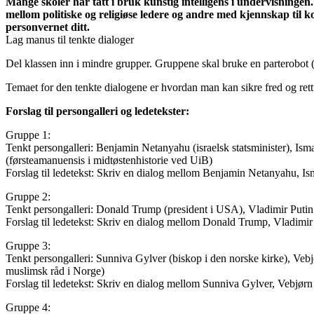
Mange skoler har tatt i bruk kunstig intelligens i undervisningen.
mellom politiske og religiøse ledere og andre med kjennskap til
personvernet ditt.
Lag manus til tenkte dialoger
Del klassen inn i mindre grupper. Gruppene skal bruke en parterobot (ch
Temaet for den tenkte dialogene er hvordan man kan sikre fred og rettf
Forslag til persongalleri og ledetekster:
Gruppe 1:
Tenkt persongalleri:
Benjamin Netanyahu (israelsk statsminister), Ism
(førsteamanuensis i midtøstenhistorie ved UiB)
Forslag til ledetekst:
Skriv en dialog mellom Benjamin Netanyahu, Isma
Gruppe 2:
Tenkt persongalleri:
Donald Trump (president i USA), Vladimir Putin (
Forslag til ledetekst:
Skriv en dialog mellom Donald Trump, Vladimir P
Gruppe 3:
Tenkt persongalleri:
Sunniva Gylver (biskop i den norske kirke), Vebj
muslimsk råd i Norge)
Forslag til ledetekst:
Skriv en dialog mellom Sunniva Gylver, Vebjørn 
Gruppe 4: