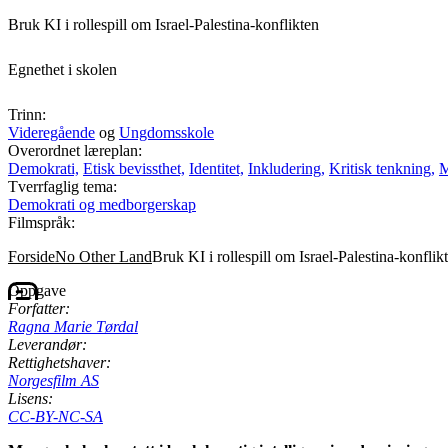
Bruk KI i rollespill om Israel-Palestina-konflikten
Egnethet i skolen
Trinn:
Videregående
og
Ungdomsskole
Overordnet læreplan:
Demokrati,
Etisk bevissthet,
Identitet,
Inkludering,
Kritisk tenkning,
M
Tverrfaglig tema:
Demokrati og medborgerskap
Filmspråk:
Forside
No Other Land
Bruk KI i rollespill om Israel-Palestina-konflik
Oppgave
Forfatter:
Ragna Marie Tørdal
Leverandør:
Rettighetshaver:
Norgesfilm AS
Lisens:
CC-BY-NC-SA