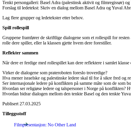
Tenkt persongalleri:
Basel Adra (palestinsk aktivit og filmregissør) og
Forslag til ledetekst:
Skriv en dialog mellom Basel Adra og Yuval Abrah
Lag flere grupper og ledetekster etter behov.
Spill rollespill
Gruppene framfører de skriftlige dialogene som et rollespill for reste
rolle dere spiller, eller la klassen gjette hvem dere forestiller.
Reflekter sammen
Når dere er ferdige med rollespillet kan dere reflektere i samlet klasse 
Virker de dialogene som prateroboten foreslo troverdige?
Hva mener israelske og palestinske ledere skal til for å sikre fred og r
Ser internasjonale ledere på konflikten på samme måte som de som bor 
Hvordan ser religiøse ledere og talspersoner i Norge på konflikten? 
Hvordan bidrar dialogen mellom den tenkte Basel og den tenkte Yuval t
Publisert
27.03.2025
Tilleggsstoff
Filmpresentasjon: No Other Land