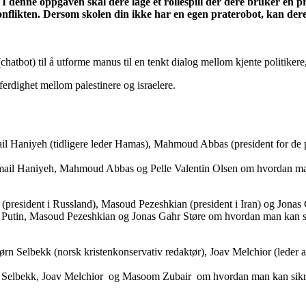
 I denne oppgaven skal dere lage et rollespill der dere bruker en pr
 konflikten. Dersom skolen din ikke har en egen praterobot, kan d
atbot) til å utforme manus til en tenkt dialog mellom kjente politikere,
erdighet mellom palestinere og israelere.
ail Haniyeh (tidligere leder Hamas), Mahmoud Abbas (president for de 
il Haniyeh, Mahmoud Abbas og Pelle Valentin Olsen om hvordan man ka
president i Russland), Masoud Pezeshkian (president i Iran) og Jonas G
utin, Masoud Pezeshkian og Jonas Gahr Støre om hvordan man kan sikre
ørn Selbekk (norsk kristenkonservativ redaktør), Joav Melchior (leder
Selbekk, Joav Melchior og Masoom Zubair om hvordan man kan sikre fr