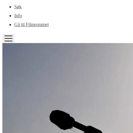
Gå til hovedinnhold
Søk
Info
Gå til Filmrommet
TOGGLE
MENU