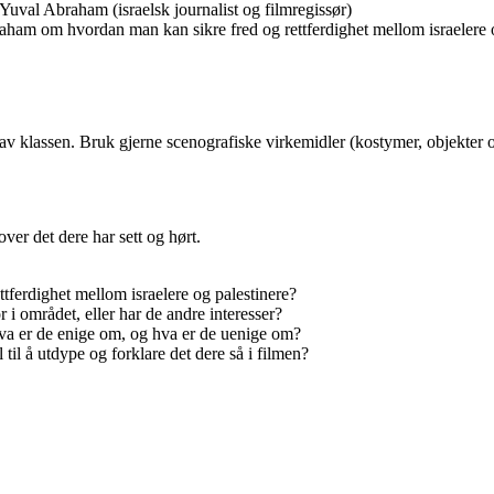
 Yuval Abraham (israelsk journalist og filmregissør)
am om hvordan man kan sikre fred og rettferdighet mellom israelere o
n av klassen. Bruk gjerne scenografiske virkemidler (kostymer, objekter
over det dere har sett og hørt.
ettferdighet mellom israelere og palestinere?
i området, eller har de andre interesser?
Hva er de enige om, og hva er de uenige om?
il å utdype og forklare det dere så i filmen?