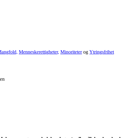
angfold,
Menneskerettigheter,
Minoriteter
og
Ytringsfrihet
ten