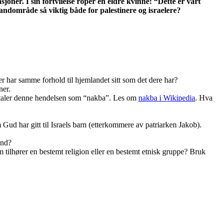
sjoner. I sin fortvilelse roper en eldre kvinne: “Dette er vårt
landområde så viktig både for palestinere og israelere?
r har samme forhold til hjemlandet sitt som det dere har?
ner.
e omtaler denne hendelsen som “nakba”. Les om
nakba i Wikipedia
. Hva
 Gud har gitt til Israels barn (etterkommere av patriarken Jakob).
and?
m tilhører en bestemt religion eller en bestemt etnisk gruppe? Bruk