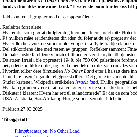
I dokumentaren
No Other Land
er vi vitne til at palestinske bøn
land, vi har ikke noe annet land.” Hva er det som binder oss til h
Jobb sammen i grupper med disse spørsmålene.
Reflekter først alene:
Hva er det som gjør at du føler deg hjemme i hjemlandet ditt? Noter f
På hvilken måte er identiteten din (den du føler at du er) preget av de
Hva ville du savnet dersom du ble tvunget til å flytte fra hjemlandet d
Del stikkordene dine med resten av gruppen. Reflekter sammen: Finnes 
De palestinske familiene vi møter i filmen er sterkt knyttet til hjemste
Da staten Israel i ble opprettet i 1948, ble 750 000 palestinere ford
betyr dette arabiske ordet, og hvilke hendelser er det som omtales so
Hvordan tolker dere filmtittelen
No Other Land
etter å ha satt dere inn
I inntil tre tusen år gamle religiøse skrifter i Det gamle testamentet 
Studer kartene i Wikipedia-artikkelen
Israels land
. Hvilke geografiske
Hva kan grunnen være til at mange jøder, selv de som ikke bor i Israe
Diskuter i klassen: Hvem har rett til et landområde? Er det de som bod
USA, Australia, Sør-Afrika og Norge som eksempler i debatten.
Publisert
27.03.2025
Tilleggsstoff
Filmpresentasjon: No Other Land