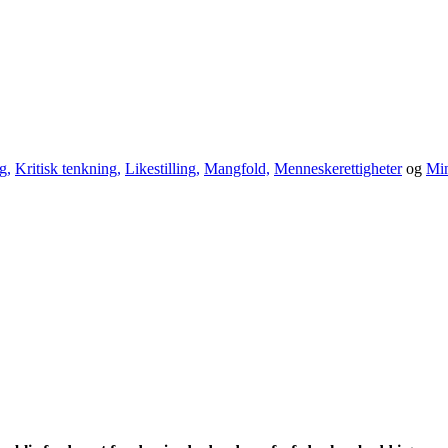
g,
Kritisk tenkning,
Likestilling,
Mangfold,
Menneskerettigheter
og
Min