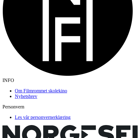
INFO
Om Filmrommet skolekino
Nyhetsbrev
Personvern
Les vår personvernerklæring