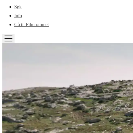
Gå til hovedinnhold
Søk
Info
Gå til Filmrommet
TOGGLE
MENU