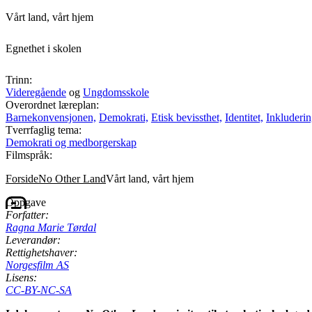
Vårt land, vårt hjem
Egnethet i skolen
Trinn:
Videregående
og
Ungdomsskole
Overordnet læreplan:
Barnekonvensjonen,
Demokrati,
Etisk bevissthet,
Identitet,
Inkluderin
Tverrfaglig tema:
Demokrati og medborgerskap
Filmspråk:
Forside
No Other Land
Vårt land, vårt hjem
Oppgave
Forfatter:
Ragna Marie Tørdal
Leverandør:
Rettighetshaver:
Norgesfilm AS
Lisens:
CC-BY-NC-SA