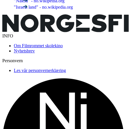
"Nakba" - no.wikipedia.org
"Israels land" - no.wikipedia.org
INFO
Om Filmrommet skolekino
Nyhetsbrev
Personvern
Les vår personvernerklæring