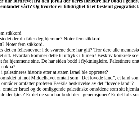
der blir fordrevet fra den jorda der deres forfedre har bodd i genera
jemlandet vårt? Og hvorfor er tilhørighet til et bestemt geografisk 
em stikkord.
t stedet der du føler deg hjemme? Noter fem stikkord.
itt? Noter fem stikkord.
det en fellesnevner i de svarene dere har gitt? Tror dere alle menneske
det sitt. Hvordan kommer dette til uttrykk i filmen? Beskriv konkrete sce
revet fra hjemmene sine. De har siden bodd i flyktningleire. Palestiner
m nakba?
 i palestineres historie etter at staten Israel ble opprettet?
blir området ut mot Middelhavet omtalt som “Det lovede land”, et land som
 områder omfatter profeten Esekils beskrivelse av det “lovede land”?
l, omtaler Israel og de omliggende palestinske områdene som sitt hjeml
de der først? Er det de som har bodd der i generasjoner? Er det folk so