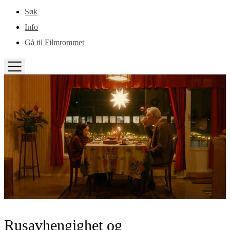
Gå til hovedinnhold
Søk
Info
Gå til Filmrommet
TOGGLE
MENU
Rusavhengighet og