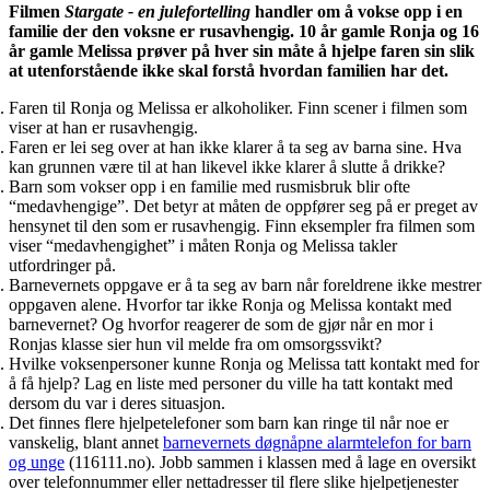
Filmen
Stargate - en julefortelling
handler om å vokse opp i en
familie der den voksne er rusavhengig. 10 år gamle Ronja og 16
år gamle Melissa prøver på hver sin måte å hjelpe faren sin slik
at utenforstående ikke skal forstå hvordan familien har det.
Faren til Ronja og Melissa er alkoholiker. Finn scener i filmen som
viser at han er rusavhengig.
Faren er lei seg over at han ikke klarer å ta seg av barna sine. Hva
kan grunnen være til at han likevel ikke klarer å slutte å drikke?
Barn som vokser opp i en familie med rusmisbruk blir ofte
“medavhengige”. Det betyr at måten de oppfører seg på er preget av
hensynet til den som er rusavhengig. Finn eksempler fra filmen som
viser “medavhengighet” i måten Ronja og Melissa takler
utfordringer på.
Barnevernets oppgave er å ta seg av barn når foreldrene ikke mestrer
oppgaven alene. Hvorfor tar ikke Ronja og Melissa kontakt med
barnevernet? Og hvorfor reagerer de som de gjør når en mor i
Ronjas klasse sier hun vil melde fra om omsorgssvikt?
Hvilke voksenpersoner kunne Ronja og Melissa tatt kontakt med for
å få hjelp? Lag en liste med personer du ville ha tatt kontakt med
dersom du var i deres situasjon.
Det finnes flere hjelpetelefoner som barn kan ringe til når noe er
vanskelig, blant annet
barnevernets døgnåpne alarmtelefon for barn
og unge
(116111.no). Jobb sammen i klassen med å lage en oversikt
over telefonnummer eller nettadresser til flere slike hjelpetjenester