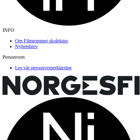
INFO
Om Filmrommet skolekino
Nyhetsbrev
Personvern
Les vår personvernerklæring