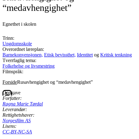
“medavhengighet”
Egnethet i skolen
Trinn:
Ungdomsskole
Overordnet læreplan:
Barnekonvensjonen,
Etisk bevissthet,
Identitet
og
Kritisk tenkning
Tverrfaglig tema:
Folkehelse og livsmestring
Filmspråk:
Forside
Rusavhengighet og “medavhengighet”
Oppgave
Forfatter:
Ragna Marie Tørdal
Leverandør:
Rettighetshaver:
Norgesfilm AS
Lisens:
CC-BY-NC-SA