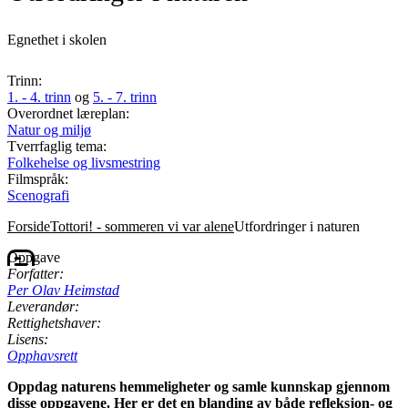
Egnethet i skolen
Trinn:
1. - 4. trinn
og
5. - 7. trinn
Overordnet læreplan:
Natur og miljø
Tverrfaglig tema:
Folkehelse og livsmestring
Filmspråk:
Scenografi
Forside
Tottori! - sommeren vi var alene
Utfordringer i naturen
Oppgave
Forfatter:
Per Olav Heimstad
Leverandør:
Rettighetshaver:
Lisens:
Opphavsrett
Oppdag naturens hemmeligheter og samle kunnskap gjennom
disse oppgavene. Her er det en blanding av både refleksjon- og