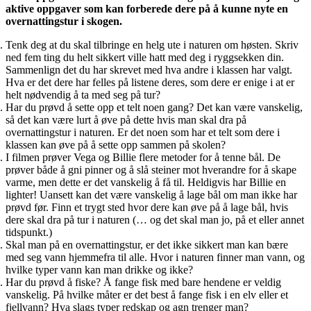
aktive oppgaver som kan forberede dere på å kunne nyte en
overnattingstur i skogen.
Tenk deg at du skal tilbringe en helg ute i naturen om høsten. Skriv
ned fem ting du helt sikkert ville hatt med deg i ryggsekken din.
Sammenlign det du har skrevet med hva andre i klassen har valgt.
Hva er det dere har felles på listene deres, som dere er enige i at er
helt nødvendig å ta med seg på tur?
Har du prøvd å sette opp et telt noen gang? Det kan være vanskelig,
så det kan være lurt å øve på dette hvis man skal dra på
overnattingstur i naturen. Er det noen som har et telt som dere i
klassen kan øve på å sette opp sammen på skolen?
I filmen prøver Vega og Billie flere metoder for å tenne bål. De
prøver både å gni pinner og å slå steiner mot hverandre for å skape
varme, men dette er det vanskelig å få til. Heldigvis har Billie en
lighter! Uansett kan det være vanskelig å lage bål om man ikke har
prøvd før. Finn et trygt sted hvor dere kan øve på å lage bål, hvis
dere skal dra på tur i naturen (… og det skal man jo, på et eller annet
tidspunkt.)
Skal man på en overnattingstur, er det ikke sikkert man kan bære
med seg vann hjemmefra til alle. Hvor i naturen finner man vann, og
hvilke typer vann kan man drikke og ikke?
Har du prøvd å fiske? Å fange fisk med bare hendene er veldig
vanskelig. På hvilke måter er det best å fange fisk i en elv eller et
fjellvann? Hva slags typer redskap og agn trenger man?