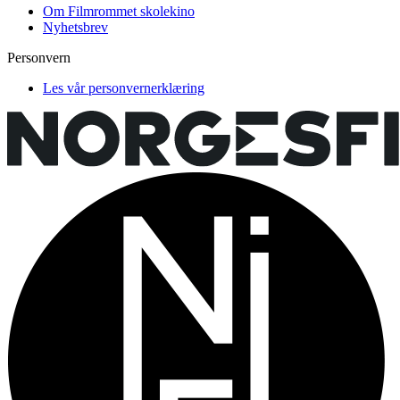
Om Filmrommet skolekino
Nyhetsbrev
Personvern
Les vår personvernerklæring