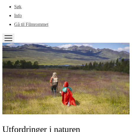
Gå til hovedinnhold
Søk
Info
Gå til Filmrommet
TOGGLE
MENU
Utfordringer i naturen