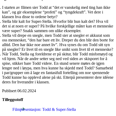
I starten av filmen sier Todd at “det er vanskelig med ting han ikke
kan”, og gir eksemplene “profeti” og “tyngdekraft”. Vet dere i
klassen hva disse to ordene betyr?
Stella blir kalt for Super-Stella. Hvorfor blir hun kalt det? Hva vil
det si at noen er super? På hvilke forskjellige måter kan et menneske
være super? Snakk sammen om ulike eksempler.
Stella vil drepe en snegle, men Todd sier at snegler er akkurat som
oss mennesker, “den har bare ett liv. Dreper du den blir den borte for
alltid. Den har ikke noe annet liv”. Hva synes du om Todd sitt syn
på snegler? Er livet til en snegle like unikt som livet til et menneske?
Når Todd, Stella og foreldrene er på skitur, blir Todd misfornøyd og
vil hjem. Når de andre setter seg ned ved siden av skisporet for å
spise, stikker bare Todd videre. En stund senere møtes de igjen
lengre ned i løypa, men hva kunne ha skjedd med Todd? Samarbeid
i par/grupper om å lage en fantasifull fortelling om noe spennende
Todd kunne ha opplevd alene på ski. Etterpå presenterer dere idéene
deres for hverandre i klassen.
Publisert
06.02.2024
Tilleggsstoff
Filmpresentasjon: Todd & Super-Stella