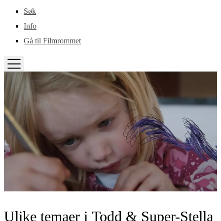
Gå til hovedinnhold
Søk
Info
Gå til Filmrommet
TOGGLE
MENU
Ulike temaer i Todd & Super-Stella