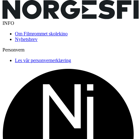
INFO
Om Filmrommet skolekino
Nyhetsbrev
Personvern
Les vår personvernerklæring