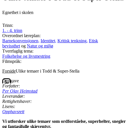
Egnethet i skolen
Trinn:
1. - 4. trinn
Overordnet læreplan:
Barnekonvensjonen,
Identitet,
Kritisk tenkning,
Etisk
bevissthet
og
Natur og miljø
Tverrfaglig tema:
Folkehelse og livsmestring
Filmspråk:
Forside
Ulike temaer i Todd & Super-Stella
Oppgave
Forfatter:
Per Olav Heimstad
Leverandør:
Rettighetshaver:
Lisens:
Opphavsrett
Vi utforsker ulike temaer som ordforståelse, superhelter, snegler
og fantasifulle skieventyr.