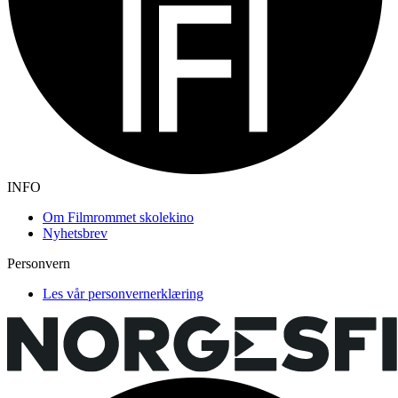
INFO
Om Filmrommet skolekino
Nyhetsbrev
Personvern
Les vår personvernerklæring