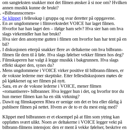
om sangteksten snakker mot det filmen ønsker å si noe om? Hvilken
annen musikk kunne de brukt?
«Bilbrannscenen»
Se klippet
i fellesskap i gruppa og svar deretter på oppgavene.
En av ungdommene i filmverkstedet VOICE har laget filmen.
Hvorfor har han laget den – ifølge ham selv? Hva sier han om hva
slags virkemidler han har brukt?
Hva sier den anonyme gutten i filmen om hvorfor han har tent på en
bil?
I diskusjonen etterpå snakker flere av deltakerne om hva bilbrann-
filmen får dem til å føle. Hva slags følelser vekker filmen hos deg?
Filmskaperen har valgt å legge musikk i bakgrunnen. Hva slags
effekt skaper den, synes du?
Mens ungdommene i VOICE virker positive til bilbrann-filmen, er
de voksne lederne mer skeptiske. Etter fellesdiskusjonen møtes de
på kjøkkenet og ser filmen på nytt.
Sara, en av de voksne lederne i VOICE, mener filmen
«romantiserer» bilbranner. Hva legger hun i det, og hvorfor tror du
hun mener filmen kan ha en slik virkning?
Dawit og filmskaperen Rhea er uenige om det er bra eller dårlig å
publisere filmen på nettet. Hvem av de to er du mest enig med?
Klippet med bilbrannen er et eksempel på at film som ytring kan
oppfattes svært ulikt. Noen av deltakerne i VOICE legger vekt på
bilbrann-filmens intensjon: den er ment å vekke følelser, beskrive en