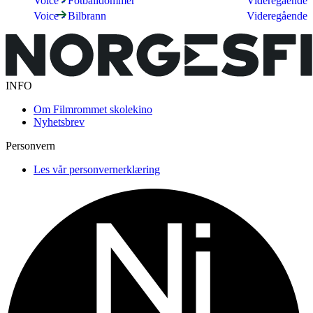
Voice - Fotballdommer
Videregående
Voice - Bilbrann
Videregående
INFO
Om Filmrommet skolekino
Nyhetsbrev
Personvern
Les vår personvernerklæring