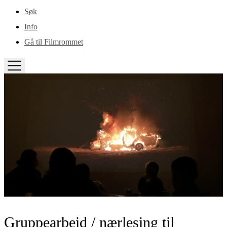
Gå til hovedinnhold
Søk
Info
Gå til Filmrommet
TOGGLE
MENU
Gruppearbeid / nærlesing til