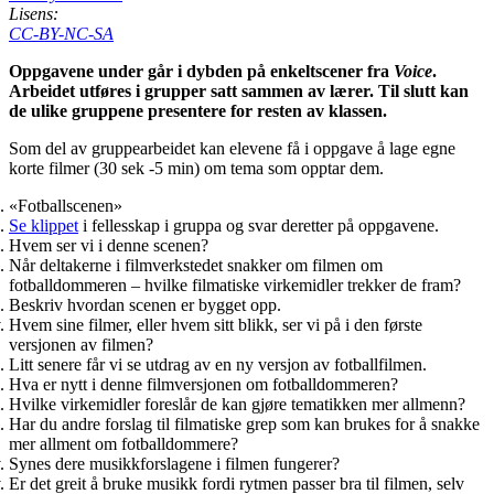
Lisens:
CC-BY-NC-SA
Oppgavene under går i dybden på enkeltscener fra
Voice
.
Arbeidet utføres i grupper satt sammen av lærer. Til slutt kan
de ulike gruppene presentere for resten av klassen.
Som del av gruppearbeidet kan elevene få i oppgave å lage egne
korte filmer (30 sek -5 min) om tema som opptar dem.
«Fotballscenen»
Se klippet
i fellesskap i gruppa og svar deretter på oppgavene.
Hvem ser vi i denne scenen?
Når deltakerne i filmverkstedet snakker om filmen om
fotballdommeren – hvilke filmatiske virkemidler trekker de fram?
Beskriv hvordan scenen er bygget opp.
Hvem sine filmer, eller hvem sitt blikk, ser vi på i den første
versjonen av filmen?
Litt senere får vi se utdrag av en ny versjon av fotballfilmen.
Hva er nytt i denne filmversjonen om fotballdommeren?
Hvilke virkemidler foreslår de kan gjøre tematikken mer allmenn?
Har du andre forslag til filmatiske grep som kan brukes for å snakke
mer allment om fotballdommere?
Synes dere musikkforslagene i filmen fungerer?
Er det greit å bruke musikk fordi rytmen passer bra til filmen, selv