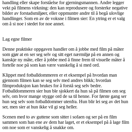
handling eller skape forståelse for gjerningsmannen. Andre legger
vekt på filmens virkning: den kan reprodusere og forsterke negative
bilder av forstadsmiljøer, eller oppmuntre andre til å begå ulovlige
handlinger. Som en av de voksne i filmen sier: En ytring er et valg
om å si noe i stedet for noe annet.
Lag egne filmer
Denne praktiske oppgaven handler om å jobbe med film på måter
som gjør at en ser seg selv og sitt eget nærmiljø på en annen og
kanskje ny måte, eller å jobbe med å finne frem til visuelle måter å
fortelle noe på som kan være vanskelig å si med ord.
Klippet med fotballdommeren er et eksempel på hvordan man
gjennom filmen kan se seg selv med andres blikk; hvordan
filmproduksjon kan brukes for å forstå seg selv bedre.
Fotballdommeren sier hun ble sjokkert da hun så på filmen om seg
selv, om hvor mange stygge ord de sa til henne. For første gang ser
hun seg selv som fotballdommer utenfra. Hun blir lei seg av det hun
ser, men sier at hun ikke vil gi seg heller.
Scenen med to av guttene som sitter i sofaen og ser på en film
sammen som han ene av dem har laget, er et eksempel på å lage film
om noe som er vanskelig å snakke om.