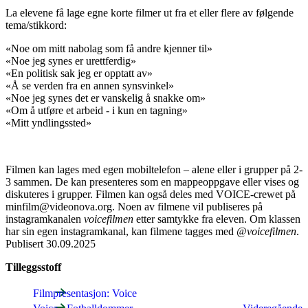
La elevene få lage egne korte filmer ut fra et eller flere av følgende
tema/stikkord:
«Noe om mitt nabolag som få andre kjenner til»
«Noe jeg synes er urettferdig»
«En politisk sak jeg er opptatt av»
«Å se verden fra en annen synsvinkel»
«Noe jeg synes det er vanskelig å snakke om»
«Om å utføre et arbeid - i kun en tagning»
«Mitt yndlingssted»
Filmen kan lages med egen mobiltelefon – alene eller i grupper på 2-
3 sammen. De kan presenteres som en mappeoppgave eller vises og
diskuteres i grupper. Filmen kan også deles med VOICE-crewet på
minfilm@videonova.org. Noen av filmene vil publiseres på
instagramkanalen
voicefilmen
etter samtykke fra eleven. Om klassen
har sin egen instagramkanal, kan filmene tagges med
@voicefilmen
.
Publisert
30.09.2025
Tilleggsstoff
Filmpresentasjon: Voice