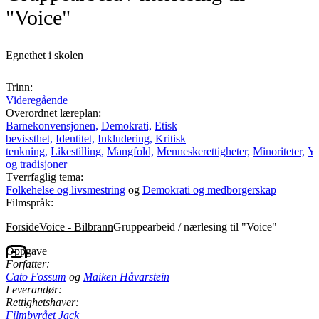
"Voice"
Egnethet i skolen
Trinn:
Videregående
Overordnet læreplan:
Barnekonvensjonen,
Demokrati,
Etisk
bevissthet,
Identitet,
Inkludering,
Kritisk
tenkning,
Likestilling,
Mangfold,
Menneskerettigheter,
Minoriteter,
Yt
og tradisjoner
Tverrfaglig tema:
Folkehelse og livsmestring
og
Demokrati og medborgerskap
Filmspråk:
Forside
Voice - Bilbrann
Gruppearbeid / nærlesing til "Voice"
Oppgave
Forfatter:
Cato Fossum
og
Maiken Håvarstein
Leverandør:
Rettighetshaver:
Filmbyrået Jack